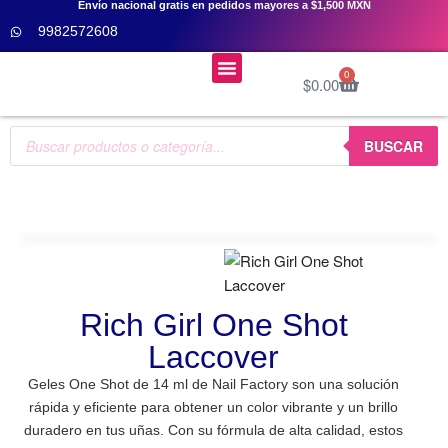
Envío nacional gratis en pedidos mayores a $1,500 MXN
9982572608
Menú
0
$
0.00
Cursos De Uñas 👩‍🎓
BUSCAR
Rich Girl One Shot
Laccover
Geles One Shot de 14 ml de Nail Factory son una solución
rápida y eficiente para obtener un color vibrante y un brillo
duradero en tus uñas. Con su fórmula de alta calidad, estos