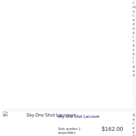
r
m
u
l
a
d
e
a
l
t
a
c
a
l
i
d
a
d
.
.
.
G
Sky One Shot Laccover
e
l
$
162.00
e
Solo quedan 2
s
disponibles